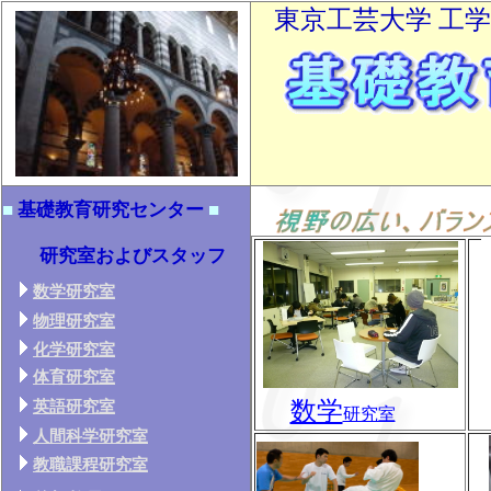
東京工芸大学 工
■
基礎教育研究センター
■
研究室およびスタッフ
数学研究室
物理研究室
化学研究室
体育研究室
数学
英語研究室
研究室
人間科学研究室
教職課程研究室