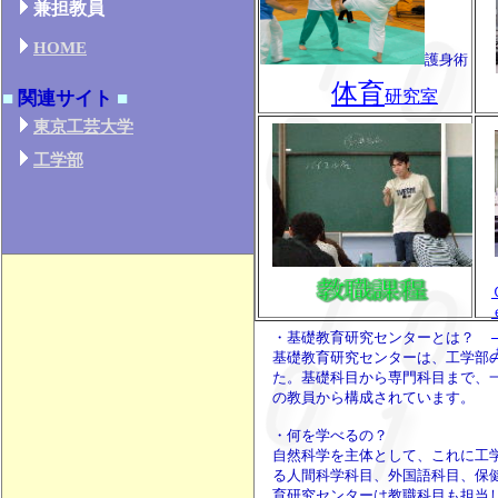
兼担教員
HOME
護身術
体育
研究室
■
関連サイト
■
東京工芸大学
工学部
・基礎教育研究センターとは？
基礎教育研究センターは、工学部
た。基礎科目から専門科目まで、
の教員から構成されています。
・何を学べるの？
自然科学を主体として、これに工
る人間科学科目、外国語科目、保
育研究センターは教職科目も担当